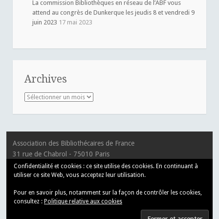
La commission Bibliothèques en réseau de l’ABF vous
attend au congrès de Dunkerque les jeudis 8 et vendredi 9
juin 2023
17 mai 2023
Archives
Archives
Association des Bibliothécaires de France
31 rue de Chabrol - 75010 Paris
T 01 55 33 10 30
Confidentialité et cookies : ce site utilise des cookies. En continuant à
utiliser ce site Web, vous acceptez leur utilisation.
Pour en savoir plus, notamment sur la façon de contrôler les cookies,
consultez :
Politique relative aux cookies