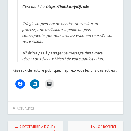
C’est par ici ->
https://lnkd.in/giUjzu8v
Il s’agit simplement de décrire, une action, un
process, une réalisation… petite ou plus
conséquente que vous trouvez vraiment réussi(s) sur
votre réseau.
N’hésitez pas à partager ce message dans votre
réseau de réseaux ! Merci de votre participation.
Réseaux de lecture publique, inspirez-vous les uns des autres !
ACTUALITÉS
Navigation
←
9 DÉCEMBRE À DOLE :
LA LOI ROBERT