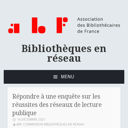
Bibliothèques en
réseau
MENU
ALLER
AU
CONTENU
Répondre à une enquête sur les
PRINCIPAL
réussites des réseaux de lecture
publique
16 DÉCEMBRE 2021
ABF, COMMISSION BIBLIOTHÈQUES EN RÉSEAU