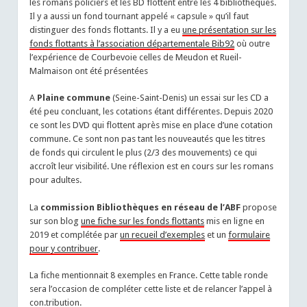
les romans policiers et les BD flottent entre les 4 bibliothèques.
Il y a aussi un fond tournant appelé « capsule » qu’il faut
distinguer des fonds flottants. Il y a eu
une présentation sur les
fonds flottants à l’association départementale Bib92
où outre
l’expérience de Courbevoie celles de Meudon et Rueil-
Malmaison ont été présentées
A
Plaine commune
(Seine-Saint-Denis) un essai sur les CD a
été peu concluant, les cotations étant différentes. Depuis 2020
ce sont les DVD qui flottent après mise en place d’une cotation
commune. Ce sont non pas tant les nouveautés que les titres
de fonds qui circulent le plus (2/3 des mouvements) ce qui
accroît leur visibilité. Une réflexion est en cours sur les romans
pour adultes.
La
commission Bibliothèques en réseau de l’ABF
propose
sur son blog
une fiche sur les fonds flottants
mis en ligne en
2019 et complétée par
un recueil d’exemples
et un
formulaire
pour y contribuer
.
La fiche mentionnait 8 exemples en France. Cette table ronde
sera l’occasion de compléter cette liste et de relancer l’appel à
con.tribution.