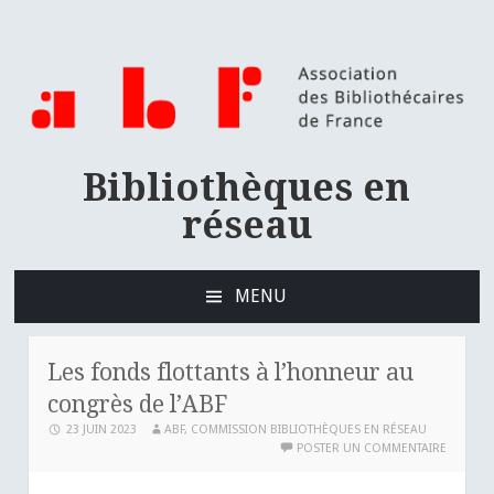
Bibliothèques en
réseau
MENU
ALLER
AU
CONTENU
Les fonds flottants à l’honneur au
PRINCIPAL
congrès de l’ABF
23 JUIN 2023
ABF, COMMISSION BIBLIOTHÈQUES EN RÉSEAU
POSTER UN COMMENTAIRE