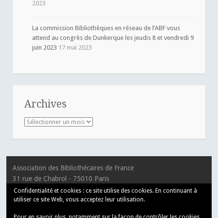
2023
La commission Bibliothèques en réseau de l’ABF vous
attend au congrès de Dunkerque les jeudis 8 et vendredi 9
juin 2023
17 mai 2023
Archives
Archives
Association des Bibliothécaires de France
31 rue de Chabrol - 75010 Paris
T 01 55 33 10 30
Confidentialité et cookies : ce site utilise des cookies. En continuant à
utiliser ce site Web, vous acceptez leur utilisation.
Pour en savoir plus, notamment sur la façon de contrôler les cookies,