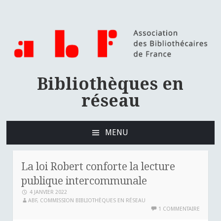
Bibliothèques en
réseau
MENU
ALLER
AU
CONTENU
La loi Robert conforte la lecture
PRINCIPAL
publique intercommunale
4 JANVIER 2022
ABF, COMMISSION BIBLIOTHÈQUES EN RÉSEAU
1 COMMENTAIRE