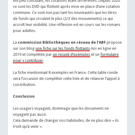
été peu concluant, les cotations étant différentes. Depuis 2020
ce sont les DVD qui flottent après mise en place d’une cotation
commune. Ce sont non pas tant les nouveautés que les titres
de fonds qui circulent le plus (2/3 des mouvements) ce qui
accroît leur visibilité. Une réflexion est en cours sur les romans
pour adultes.
La
commission Bibliothèques en réseau de l’ABF
propose
sur son blog
une fiche sur les fonds flottants
mis en ligne en
2019 et complétée par
un recueil d’exemples
et un
formulaire
pour y contribuer
.
La fiche mentionnait 8 exemples en France. Cette table ronde
sera l’occasion de compléter cette liste et de relancer l’appel à
con.tribution.
Conclusion
Les usagers voyagent, dommage que les documents ne
voyagent pas aussi.
Cela demande de changer nos habitudes, de ne plus dire « ils
n’ont qu’à venir ».