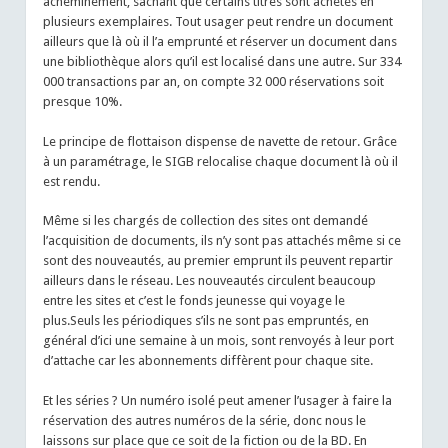
acheminement, sachant que certains titres sont achetés en
plusieurs exemplaires. Tout usager peut rendre un document
ailleurs que là où il l’a emprunté et réserver un document dans
une bibliothèque alors qu’il est localisé dans une autre. Sur 334
000 transactions par an, on compte 32 000 réservations soit
presque 10%.
Le principe de flottaison dispense de navette de retour. Grâce
à un paramétrage, le SIGB relocalise chaque document là où il
est rendu.
Même si les chargés de collection des sites ont demandé
l’acquisition de documents, ils n’y sont pas attachés même si ce
sont des nouveautés, au premier emprunt ils peuvent repartir
ailleurs dans le réseau. Les nouveautés circulent beaucoup
entre les sites et c’est le fonds jeunesse qui voyage le
plus.Seuls les périodiques s’ils ne sont pas empruntés, en
général d’ici une semaine à un mois, sont renvoyés à leur port
d’attache car les abonnements diffèrent pour chaque site.
Et les séries ? Un numéro isolé peut amener l’usager à faire la
réservation des autres numéros de la série, donc nous le
laissons sur place que ce soit de la fiction ou de la BD. En