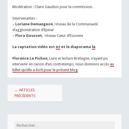
Modération : Claire Gaudois pour la commission.
Intervenantes :
–
Loriane Demangeon
, réseau de la Communauté
d’agglomération d’Epinal
–
Flora Gousset
, réseau Cœur d’Essonne
La captation vidéo est
ici
et le diaporama
là
.
Florence Le Pichon
, Livre et lecture Bretagne, n’ayant pu
intervenir en raison d’un contretemps, nous donnons accès
au
billet qu’elle a écrit pour le présent blog
.
Navigation
←
ARTICLES
des
PRÉCÉDENTS
articles
Rechercher :