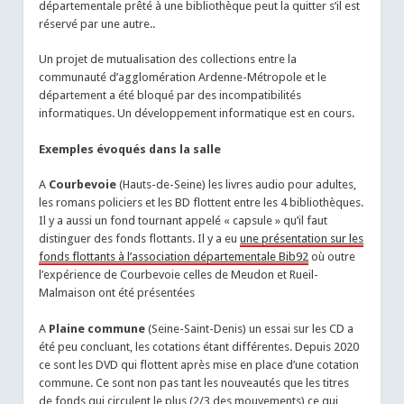
départementale prêté à une bibliothèque peut la quitter s’il est
réservé par une autre..
Un projet de mutualisation des collections entre la
communauté d’agglomération Ardenne-Métropole et le
département a été bloqué par des incompatibilités
informatiques. Un développement informatique est en cours.
Exemples évoqués dans la salle
A
Courbevoie
(Hauts-de-Seine) les livres audio pour adultes,
les romans policiers et les BD flottent entre les 4 bibliothèques.
Il y a aussi un fond tournant appelé « capsule » qu’il faut
distinguer des fonds flottants. Il y a eu
une présentation sur les
fonds flottants à l’association départementale Bib92
où outre
l’expérience de Courbevoie celles de Meudon et Rueil-
Malmaison ont été présentées
A
Plaine commune
(Seine-Saint-Denis) un essai sur les CD a
été peu concluant, les cotations étant différentes. Depuis 2020
ce sont les DVD qui flottent après mise en place d’une cotation
commune. Ce sont non pas tant les nouveautés que les titres
de fonds qui circulent le plus (2/3 des mouvements) ce qui