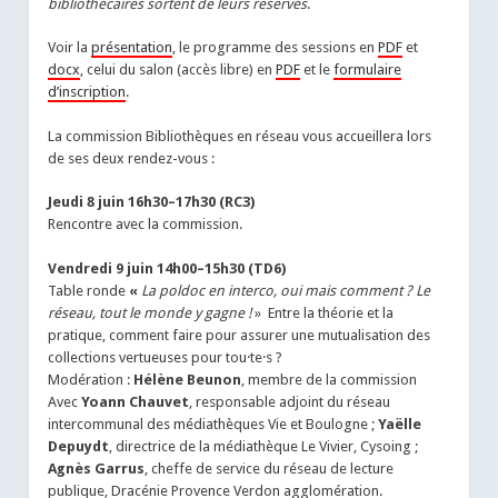
bibliothécaires sortent de leurs réserves
.
Voir la
présentation
, le programme des sessions en
PDF
et
docx
, celui du salon (accès libre) en
PDF
et le
formulaire
d’inscription
.
La commission Bibliothèques en réseau vous accueillera lors
de ses deux rendez-vous :
Jeudi 8 juin 16h30–17h30 (RC3)
Rencontre avec la commission.
Vendredi 9 juin 14h00–15h30 (TD6)
Table ronde
«
La poldoc en interco, oui mais comment ? Le
réseau, tout le monde y gagne !
» Entre la théorie et la
pratique, comment faire pour assurer une mutualisation des
collections vertueuses pour tou·te·s ?
Modération :
Hélène Beunon
, membre de la commission
Avec
Yoann Chauvet
, responsable adjoint du réseau
intercommunal des médiathèques Vie et Boulogne ;
Yaëlle
Depuydt
, directrice de la médiathèque Le Vivier, Cysoing ;
Agnès Garrus
, cheffe de service du réseau de lecture
publique, Dracénie Provence Verdon agglomération.