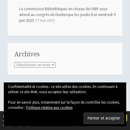
La commission Bibliothèques en réseau de l’ABF vous
attend au congrès de Dunkerque les jeudis 8 et vendredi 9
juin 2023
17 mai 2023
Archives
Archives
Confidentialité et cookies : ce site utilise des cookies. En continuant à
utiliser ce site Web, vous acceptez leur utilisation.
Association des Bibliothécaires de France
31 rue de Chabrol - 75010 Paris
Pour en savoir plus, notamment sur la façon de contrôler les cookies,
T 01 55 33 10 30
consultez :
Politique relative aux cookies
Afin de vous offrir une meilleure expérience utilisateur, des
OK
cookies sont utilisés. En navigant sur notre site, vous
acceptez sa politique d'utilisation des cookies.
En savoir plus