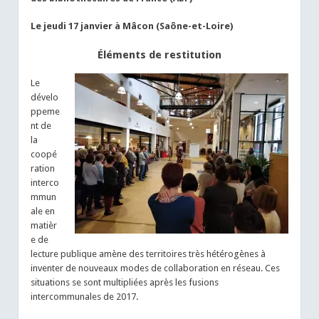
Le jeudi 17 janvier à Mâcon (Saône-et-Loire)
Éléments de restitution
Le
dévelo
ppeme
nt de
la
coopé
ration
interco
mmun
ale en
matièr
e de
lecture publique amène des territoires très hétérogènes à
inventer de nouveaux modes de collaboration en réseau. Ces
situations se sont multipliées après les fusions
intercommunales de 2017.