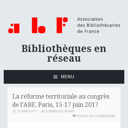
Bibliothèques en
réseau
MENU
ALLER
AU
CONTENU
La réforme territoriale au congrès
PRINCIPAL
de l’ABF, Paris, 15-17 juin 2017
23 MARS 2017
DOMINIQUE LAHARY
POSTER UN COMMENTAIRE