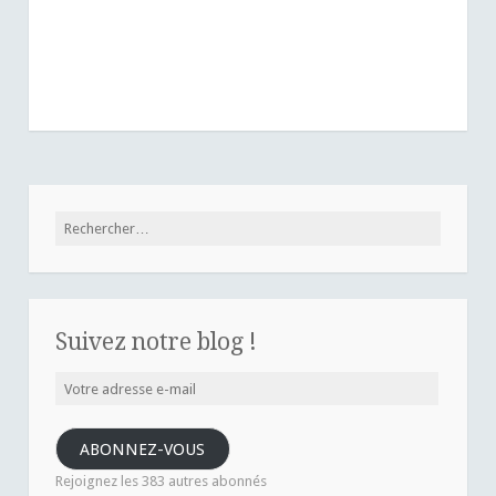
Rechercher :
Suivez notre blog !
Votre
adresse
e-
ABONNEZ-VOUS
mail
Rejoignez les 383 autres abonnés