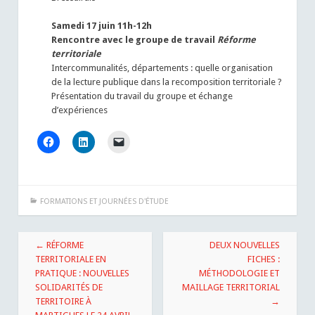
Samedi 17 juin 11h-12h
Rencontre avec le groupe de travail
Réforme
territoriale
Intercommunalités, départements : quelle organisation
de la lecture publique dans la recomposition territoriale ?
Présentation du travail du groupe et échange
d’expériences
FORMATIONS ET JOURNÉES D'ÉTUDE
Navigation
←
RÉFORME
DEUX NOUVELLES
des
TERRITORIALE EN
FICHES :
PRATIQUE : NOUVELLES
MÉTHODOLOGIE ET
articles
SOLIDARITÉS DE
MAILLAGE TERRITORIAL
TERRITOIRE À
→