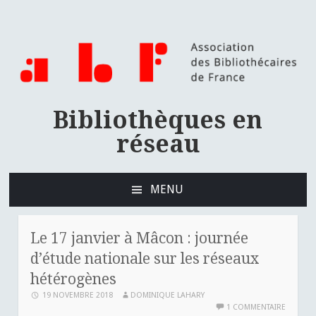
Bibliothèques en
réseau
MENU
ALLER
AU
CONTENU
Le 17 janvier à Mâcon : journée
PRINCIPAL
d’étude nationale sur les réseaux
hétérogènes
19 NOVEMBRE 2018
DOMINIQUE LAHARY
1 COMMENTAIRE