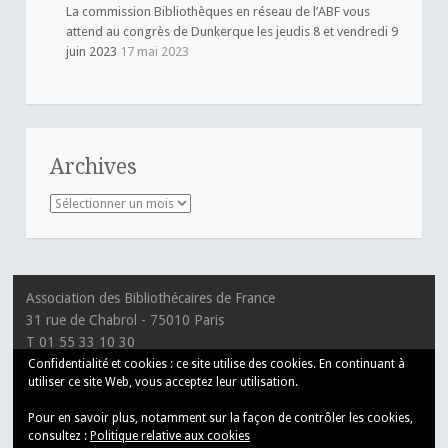
La commission Bibliothèques en réseau de l’ABF vous
attend au congrès de Dunkerque les jeudis 8 et vendredi 9
juin 2023
17 mai 2023
Archives
Archives
Association des Bibliothécaires de France
31 rue de Chabrol - 75010 Paris
T 01 55 33 10 30
Confidentialité et cookies : ce site utilise des cookies. En continuant à
utiliser ce site Web, vous acceptez leur utilisation.
Pour en savoir plus, notamment sur la façon de contrôler les cookies,
consultez :
Politique relative aux cookies