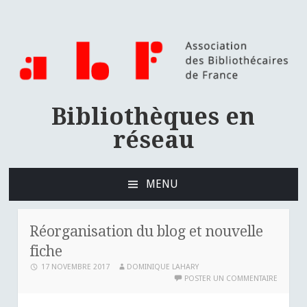
Bibliothèques en
réseau
MENU
ALLER
AU
CONTENU
Réorganisation du blog et nouvelle
PRINCIPAL
fiche
17 NOVEMBRE 2017
DOMINIQUE LAHARY
POSTER UN COMMENTAIRE