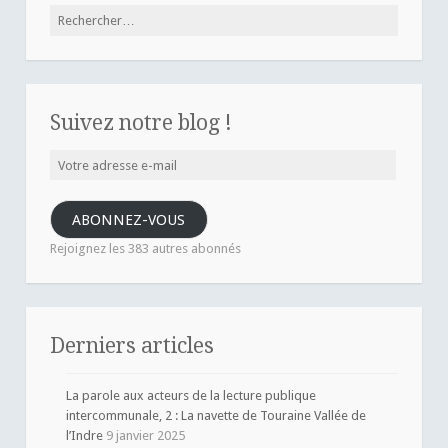
Rechercher :
Suivez notre blog !
Votre
adresse
e-
ABONNEZ-VOUS
mail
Rejoignez les 383 autres abonnés
Derniers articles
La parole aux acteurs de la lecture publique
intercommunale, 2 : La navette de Touraine Vallée de
l’Indre
9 janvier 2025