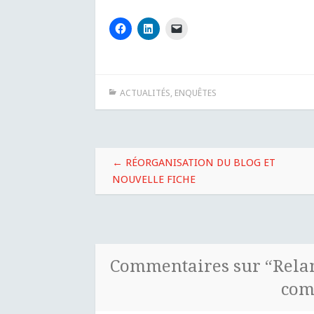
ACTUALITÉS
,
ENQUÊTES
Navigation
←
RÉORGANISATION DU BLOG ET
des
NOUVELLE FICHE
articles
Commentaires sur “
Relan
com