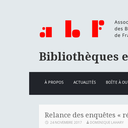
Bibliothèques 
ALLER
À PROPOS
ACTUALITÉS
BOÎTE À OU
AU
CONTENU
PRINCIPAL
Relance des enquêtes « r
24 NOVEMBRE 2017
DOMINIQUE LAHARY