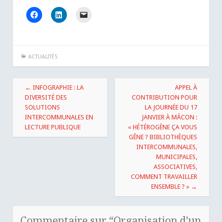
ACTUALITÉS
Navigation
←
INFOGRAPHIE : LA
APPEL À
des
DIVERSITÉ DES
CONTRIBUTION POUR
SOLUTIONS
LA JOURNÉE DU 17
articles
INTERCOMMUNALES EN
JANVIER À MÂCON :
LECTURE PUBLIQUE
« HÉTÉROGÈNE ÇA VOUS
GÊNE ? BIBLIOTHÈQUES
INTERCOMMUNALES,
MUNICIPALES,
ASSOCIATIVES,
COMMENT TRAVAILLER
ENSEMBLE ? »
→
Commentaire sur “
Organisation d’un