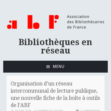
Bibliothèques en
réseau
MENU
ALLER
AU
CONTENU
Organisation d’un réseau
PRINCIPAL
intercommunal de lecture publique,
une nouvelle fiche de la boîte à outils
de l’ABF
16 JUIN 2018
DOMINIQUE LAHARY
1 COMMENTAIRE