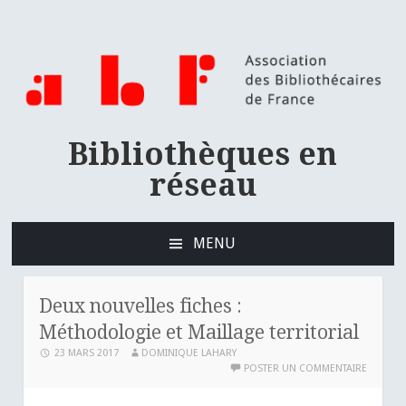
Bibliothèques en
réseau
MENU
ALLER
AU
CONTENU
Deux nouvelles fiches :
PRINCIPAL
Méthodologie et Maillage territorial
23 MARS 2017
DOMINIQUE LAHARY
POSTER UN COMMENTAIRE