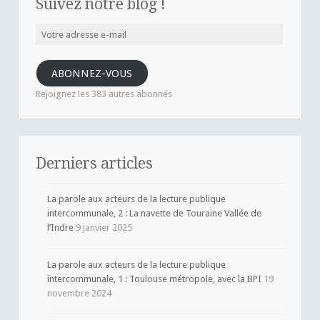
Suivez notre blog !
Votre
adresse
e-
ABONNEZ-VOUS
mail
Rejoignez les 383 autres abonnés
Derniers articles
La parole aux acteurs de la lecture publique
intercommunale, 2 : La navette de Touraine Vallée de
l’Indre
9 janvier 2025
La parole aux acteurs de la lecture publique
intercommunale, 1 : Toulouse métropole, avec la BPI
19
novembre 2024