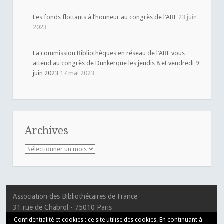
Les fonds flottants à l’honneur au congrès de l’ABF
23 juin
2023
La commission Bibliothèques en réseau de l’ABF vous
attend au congrès de Dunkerque les jeudis 8 et vendredi 9
juin 2023
17 mai 2023
Archives
Archives
Association des Bibliothécaires de France
31 rue de Chabrol - 75010 Paris
T 01 55 33 10 30
Confidentialité et cookies : ce site utilise des cookies. En continuant à