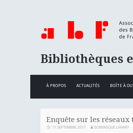
Bibliothèques 
ALLER
À PROPOS
ACTUALITÉS
BOÎTE À OU
AU
CONTENU
PRINCIPAL
Enquête sur les réseaux 
11 SEPTEMBRE 2017
DOMINIQUE LAHARY