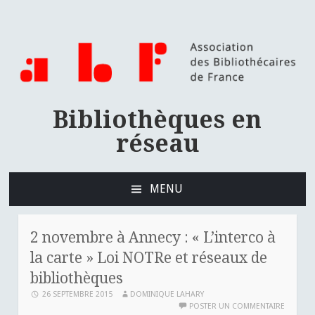
Bibliothèques en
réseau
MENU
ALLER
AU
CONTENU
2 novembre à Annecy : « L’interco à
PRINCIPAL
la carte » Loi NOTRe et réseaux de
bibliothèques
26 SEPTEMBRE 2015
DOMINIQUE LAHARY
POSTER UN COMMENTAIRE