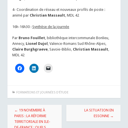
4- Coordination de réseau et nouveaux profils de poste :
animé par
Christian Massault
, MDL 42
16h-16h30 :
Synthèse de la journée
Par
Bruno Fouillet
, bibliothèque intercommunale Bonlieu,
Annecy,
Lionel Dujol
, Valence-Romans Sud Rhône-Alpes,
Claire Burghgraeve
, Savoie-Biblio,
Christian Massault
,
MDL 42
FORMATIONS ET JOURNÉES D'ÉTUDE
Navigation
←
19 NOVEMBRE À
LA SITUATION EN
des
PARIS : LA RÉFORME
ESSONNE
→
TERRITORIALE EN ILE-
articles
DE-FRANCE : QUELS